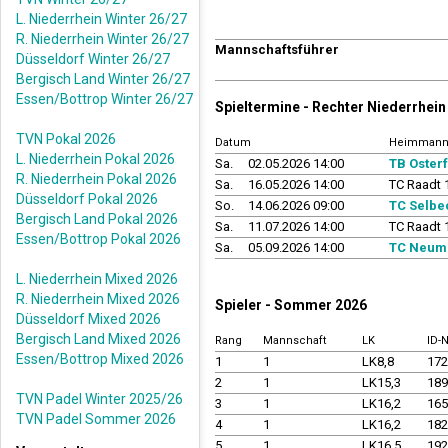
L. Niederrhein Winter 26/27
R. Niederrhein Winter 26/27
Mannschaftsführer
Düsseldorf Winter 26/27
Bergisch Land Winter 26/27
Essen/Bottrop Winter 26/27
Spieltermine - Rechter Niederrhe
TVN Pokal 2026
Datum
Heimmann
L. Niederrhein Pokal 2026
Sa.
02.05.2026 14:00
TB Osterf
R. Niederrhein Pokal 2026
Sa.
16.05.2026 14:00
TC Raadt 
Düsseldorf Pokal 2026
So.
14.06.2026 09:00
TC Selbe
Bergisch Land Pokal 2026
Sa.
11.07.2026 14:00
TC Raadt 
Essen/Bottrop Pokal 2026
Sa.
05.09.2026 14:00
TC Neumü
L. Niederrhein Mixed 2026
R. Niederrhein Mixed 2026
Spieler - Sommer 2026
Düsseldorf Mixed 2026
Bergisch Land Mixed 2026
Rang
Mannschaft
LK
ID-
Essen/Bottrop Mixed 2026
1
1
LK8,8
17
2
1
LK15,3
18
TVN Padel Winter 2025/26
3
1
LK16,2
16
TVN Padel Sommer 2026
4
1
LK16,2
18
5
1
LK16,5
19