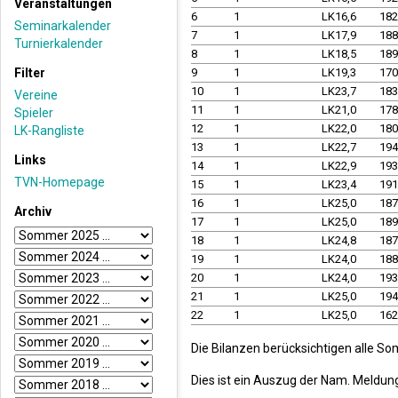
Veranstaltungen
6
1
LK16,6
18
Seminarkalender
7
1
LK17,9
18
Turnierkalender
8
1
LK18,5
18
Filter
9
1
LK19,3
17
10
1
LK23,7
18
Vereine
11
1
LK21,0
17
Spieler
12
1
LK22,0
18
LK-Rangliste
13
1
LK22,7
19
Links
14
1
LK22,9
19
TVN-Homepage
15
1
LK23,4
19
16
1
LK25,0
18
Archiv
17
1
LK25,0
18
18
1
LK24,8
18
19
1
LK24,0
18
20
1
LK24,0
19
21
1
LK25,0
19
22
1
LK25,0
16
Die Bilanzen berücksichtigen alle So
Dies ist ein Auszug der Nam. Meldun