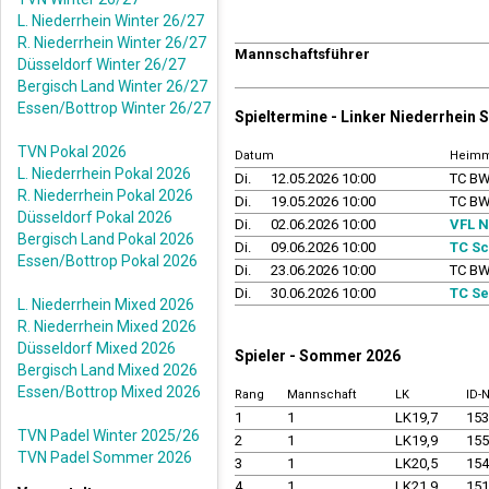
L. Niederrhein Winter 26/27
R. Niederrhein Winter 26/27
Mannschaftsführer
Düsseldorf Winter 26/27
Bergisch Land Winter 26/27
Essen/Bottrop Winter 26/27
Spieltermine - Linker Niederrhein
TVN Pokal 2026
Datum
Heimm
L. Niederrhein Pokal 2026
Di.
12.05.2026 10:00
TC BW
R. Niederrhein Pokal 2026
Di.
19.05.2026 10:00
TC BW
Düsseldorf Pokal 2026
Di.
02.06.2026 10:00
VFL N
Bergisch Land Pokal 2026
Di.
09.06.2026 10:00
TC Sc
Essen/Bottrop Pokal 2026
Di.
23.06.2026 10:00
TC BW
Di.
30.06.2026 10:00
TC Se
L. Niederrhein Mixed 2026
R. Niederrhein Mixed 2026
Düsseldorf Mixed 2026
Spieler - Sommer 2026
Bergisch Land Mixed 2026
Essen/Bottrop Mixed 2026
Rang
Mannschaft
LK
ID-
1
1
LK19,7
15
TVN Padel Winter 2025/26
2
1
LK19,9
15
TVN Padel Sommer 2026
3
1
LK20,5
15
4
1
LK21,9
15