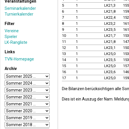
Veranstaltungen
5
1
LK21,3
15
Seminarkalender
6
1
LK21,8
15
Turnierkalender
7
1
LK22,4
15
Filter
8
1
LK23,2
16
9
1
LK23,5
16
Vereine
10
1
LK21,7
15
Spieler
11
1
LK21,8
14
LK-Rangliste
12
1
LK23,1
15
Links
13
1
LK25,0
15
TVN-Homepage
14
1
LK23,5
15
15
1
LK25,0
15
Archiv
16
1
LK23,6
14
17
1
LK25,0
15
Die Bilanzen berücksichtigen alle So
Dies ist ein Auszug der Nam. Meldun