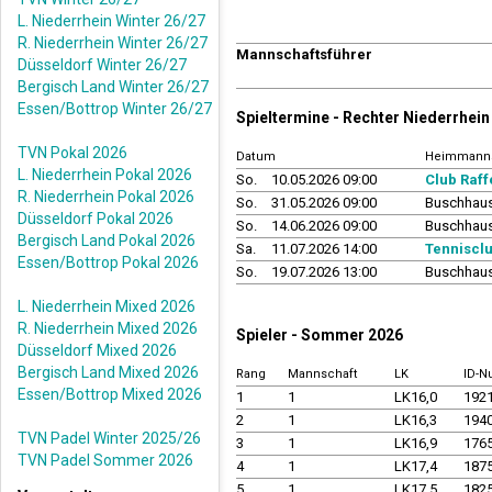
L. Niederrhein Winter 26/27
R. Niederrhein Winter 26/27
Mannschaftsführer
Düsseldorf Winter 26/27
Bergisch Land Winter 26/27
Essen/Bottrop Winter 26/27
Spieltermine - Rechter Niederrhe
TVN Pokal 2026
Datum
Heimmanns
L. Niederrhein Pokal 2026
So.
10.05.2026 09:00
Club Raff
R. Niederrhein Pokal 2026
So.
31.05.2026 09:00
Buschhaus
Düsseldorf Pokal 2026
So.
14.06.2026 09:00
Buschhaus
Bergisch Land Pokal 2026
Sa.
11.07.2026 14:00
Tennisclu
Essen/Bottrop Pokal 2026
So.
19.07.2026 13:00
Buschhaus
L. Niederrhein Mixed 2026
R. Niederrhein Mixed 2026
Spieler - Sommer 2026
Düsseldorf Mixed 2026
Bergisch Land Mixed 2026
Rang
Mannschaft
LK
ID-
Essen/Bottrop Mixed 2026
1
1
LK16,0
192
2
1
LK16,3
194
TVN Padel Winter 2025/26
3
1
LK16,9
176
TVN Padel Sommer 2026
4
1
LK17,4
187
5
1
LK17,5
182