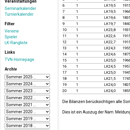
Veranstaltungen
6
1
LK19,5
191
Seminarkalender
7
1
LK19,5
196
Turnierkalender
8
1
LK19,6
183
Filter
9
1
LK19,7
184
10
1
LK23,8
193
Vereine
11
1
LK22,6
191
Spieler
12
1
LK22,7
191
LK-Rangliste
13
1
LK24,3
195
Links
14
1
LK24,6
187
TVN-Homepage
15
1
LK25,0
196
16
1
LK24,5
195
Archiv
17
1
LK25,0
194
18
1
LK21,5
174
19
1
LK24,0
182
20
1
LK24,0
185
Die Bilanzen berücksichtigen alle So
Dies ist ein Auszug der Nam. Meldun