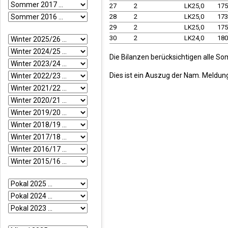
27
2
LK25,0
17
28
2
LK25,0
17
29
2
LK25,0
17
30
2
LK24,0
18
Die Bilanzen berücksichtigen alle So
Dies ist ein Auszug der Nam. Meldun