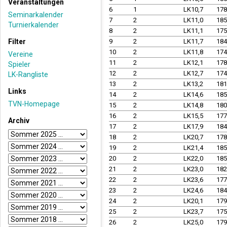
Veranstaltungen
6
1
LK10,7
17
Seminarkalender
7
2
LK11,0
18
Turnierkalender
8
2
LK11,1
17
Filter
9
2
LK11,7
18
10
2
LK11,8
17
Vereine
11
2
LK12,1
17
Spieler
12
2
LK12,7
17
LK-Rangliste
13
2
LK13,2
18
Links
14
2
LK14,6
18
TVN-Homepage
15
2
LK14,8
18
16
2
LK15,5
17
Archiv
17
2
LK17,9
18
18
2
LK20,7
17
19
2
LK21,4
18
20
2
LK22,0
18
21
2
LK23,0
18
22
2
LK23,6
17
23
2
LK24,6
18
24
2
LK20,1
17
25
2
LK23,7
17
26
2
LK25,0
17