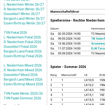
L. Niederrhein Winter 26/27
R. Niederrhein Winter 26/27
Mannschaftsführer
Düsseldorf Winter 26/27
Bergisch Land Winter 26/27
Spieltermine - Rechter Niederrhe
Essen/Bottrop Winter 26/27
Datum
Heimmann
TVN Pokal 2026
Sa.
02.05.2026 14:00
TC Neumü
L. Niederrhein Pokal 2026
Sa.
09.05.2026 14:00
TB Osterf
R. Niederrhein Pokal 2026
Sa.
13.06.2026 14:00
Grunewal
Düsseldorf Pokal 2026
Sa.
11.07.2026 14:00
DJK Tura
Bergisch Land Pokal 2026
Sa.
05.09.2026 14:00
TC Neumü
Essen/Bottrop Pokal 2026
L. Niederrhein Mixed 2026
Spieler - Sommer 2026
R. Niederrhein Mixed 2026
Düsseldorf Mixed 2026
Rang
Mannschaft
LK
ID-
Bergisch Land Mixed 2026
1
1
LK10,9
195
Essen/Bottrop Mixed 2026
2
1
LK13,2
196
3
1
LK14,5
193
TVN Padel Winter 2025/26
4
1
LK15,1
192
TVN Padel Sommer 2026
5
1
LK15,5
176
6
1
LK16,9
193