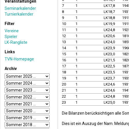
Veranstaltungen
7
1
LK17,8
194
Seminarkalender
8
1
LK18,7
193
Turnierkalender
9
1
LK18,8
191
Filter
10
1
LK19,9
191
11
1
LK24,8
192
Vereine
12
1
LK20,6
181
Spieler
13
1
LK24,0
185
LK-Rangliste
14
1
LK23,9
196
Links
15
1
LK23,0
182
TVN-Homepage
16
1
LK21,5
182
17
1
LK22,5
187
Archiv
18
1
LK23,5
193
19
1
LK23,7
193
20
1
LK24,6
193
21
1
LK24,6
194
22
1
LK24,8
193
23
1
LK25,0
193
Die Bilanzen berücksichtigen alle So
Dies ist ein Auszug der Nam. Meldun