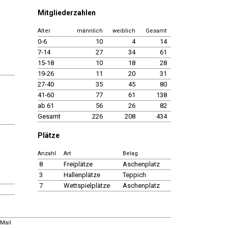
Mitgliederzahlen
Alter
männlich
weiblich
Gesamt
0-6
10
4
14
7-14
27
34
61
15-18
10
18
28
19-26
11
20
31
27-40
35
45
80
41-60
77
61
138
ab 61
56
26
82
Gesamt
226
208
434
Plätze
Anzahl
Art
Belag
8
Freiplätze
Aschenplatz
3
Hallenplätze
Teppich
7
Wettspielplätze
Aschenplatz
-Mail