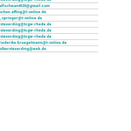
alfschwandt20@gmail.com
ochen.effing@t-online.de
_springer@t-online.de
.steverding@tcgw-rhede.de
.steverding@tcgw-rhede.de
.steverding@tcgw-rhede.de
riederike.bruegelmann@t-online.de
olkersteverding@web.de