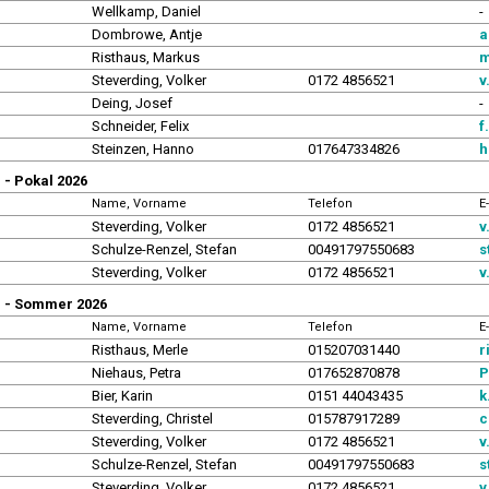
Wellkamp, Daniel
-
Dombrowe, Antje
a
Risthaus, Markus
m
Steverding, Volker
0172 4856521
v
Deing, Josef
-
Schneider, Felix
f
Steinzen, Hanno
017647334826
h
- Pokal 2026
Name, Vorname
Telefon
E
Steverding, Volker
0172 4856521
v
Schulze-Renzel, Stefan
00491797550683
s
Steverding, Volker
0172 4856521
v
 - Sommer 2026
Name, Vorname
Telefon
E
Risthaus, Merle
015207031440
r
Niehaus, Petra
017652870878
P
Bier, Karin
0151 44043435
k
Steverding, Christel
015787917289
c
Steverding, Volker
0172 4856521
v
Schulze-Renzel, Stefan
00491797550683
s
Steverding, Volker
0172 4856521
v