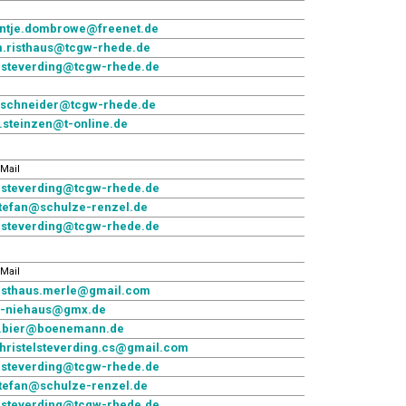
ntje.dombrowe@freenet.de
.risthaus@tcgw-rhede.de
.steverding@tcgw-rhede.de
.schneider@tcgw-rhede.de
.steinzen@t-online.de
-Mail
.steverding@tcgw-rhede.de
tefan@schulze-renzel.de
.steverding@tcgw-rhede.de
-Mail
isthaus.merle@gmail.com
-niehaus@gmx.de
.bier@boenemann.de
hristelsteverding.cs@gmail.com
.steverding@tcgw-rhede.de
tefan@schulze-renzel.de
.steverding@tcgw-rhede.de