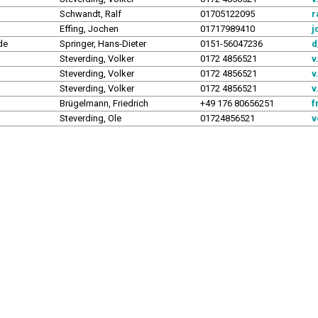
Schwandt, Ralf
01705122095
r
Effing, Jochen
01717989410
j
nde
Springer, Hans-Dieter
0151-56047236
d
Steverding, Volker
0172 4856521
v
Steverding, Volker
0172 4856521
v
Steverding, Volker
0172 4856521
v
Brügelmann, Friedrich
+49 176 80656251
f
Steverding, Ole
01724856521
v