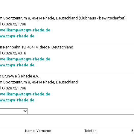
m Sportzentrum 8, 46414 Rhede, Deutschland (Clubhaus - bewirtschaftet)
el G 02872/1798
.wellkamp@tcgw-rhede.de
ww.tcgw-rhede.de
ur Rennbahn 18, 46414 Rhede, Deutschland
el G 02872/4018
.wellkamp@tcgw-rhede.de
ww.tcgw-rhede.de
C Grün-Weiß Rhede e.V.
m Sportzentrum 8, 46414 Rhede, Deutschland
el G 02872/1798
.wellkamp@tcgw-rhede.de
ww.tcgw-rhede.de
Name, Vorname
Telefon
E