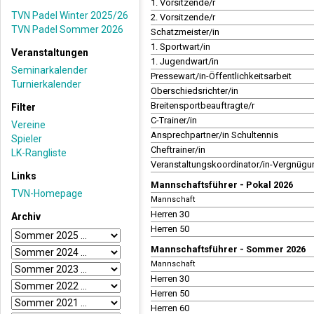
1. Vorsitzende/r
TVN Padel Winter 2025/26
2. Vorsitzende/r
TVN Padel Sommer 2026
Schatzmeister/in
1. Sportwart/in
Veranstaltungen
1. Jugendwart/in
Seminarkalender
Pressewart/in-Öffentlichkeitsarbeit
Turnierkalender
Oberschiedsrichter/in
Breitensportbeauftragte/r
Filter
C-Trainer/in
Vereine
Ansprechpartner/in Schultennis
Spieler
Cheftrainer/in
LK-Rangliste
Veranstaltungskoordinator/in-Vergnügu
Links
Mannschaftsführer - Pokal 2026
TVN-Homepage
Mannschaft
Herren 30
Archiv
Herren 50
Mannschaftsführer - Sommer 2026
Mannschaft
Herren 30
Herren 50
Herren 60