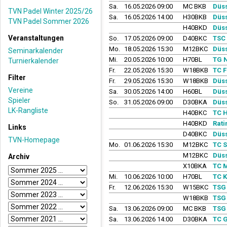
Sa.
16.05.2026 09:00
MC BKB
Düss
TVN Padel Winter 2025/26
Sa.
16.05.2026 14:00
H30BKB
Düss
TVN Padel Sommer 2026
H40BKD
Düss
Veranstaltungen
So.
17.05.2026 09:00
D40BKC
TSC 
Mo.
18.05.2026 15:30
M12BKC
Düss
Seminarkalender
Mi.
20.05.2026 10:00
H70BL
TG N
Turnierkalender
Fr.
22.05.2026 15:30
W18BKB
TC F
Filter
Fr.
29.05.2026 15:30
W18BKB
Düss
Vereine
Sa.
30.05.2026 14:00
H60BL
Düss
Spieler
So.
31.05.2026 09:00
D30BKA
Düss
LK-Rangliste
H40BKC
TC H
H40BKD
Rati
Links
D40BKC
Düss
TVN-Homepage
Mo.
01.06.2026 15:30
M12BKC
TC S
M12BKC
Düss
Archiv
X10BKA
TC 
Mi.
10.06.2026 10:00
H70BL
TC K
Fr.
12.06.2026 15:30
W15BKC
TSG 
W18BKB
TSG 
Sa.
13.06.2026 09:00
MC BKB
TSG 
Sa.
13.06.2026 14:00
D30BKA
TC 