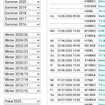
H40BKC
Düss
D50 BKB
Düss
H60BL
SV H
So.
14.06.2026 09:00
H50BKB
Rati
H30BKB
TC K
D40BKC
Post
Mo.
15.06.2026 15:30
M12BKC
DSD 
X10BKA
MTHC
Mi.
17.06.2026 10:00
H70BL
TC B
Sa.
20.06.2026 09:00
MC BKB
Düss
Sa.
20.06.2026 14:00
H60BL
Unte
So.
21.06.2026 10:00
H50BKB
TC S
Mo.
22.06.2026 15:30
X10BKA
Rati
Fr.
26.06.2026 15:30
W15BKC
Düss
Mo.
29.06.2026 15:30
M12BKC
Düss
X10BKA
Düss
Mi.
01.07.2026 10:00
H70BL
Düss
Mi.
01.07.2026 16:00
M15BKC
TG L
Fr.
03.07.2026 15:30
W15BKC
Düss
Sa.
04.07.2026 09:00
MC BKB
TC H
Sa.
04.07.2026 14:00
D30BKA
Düss
H60BL
Düss