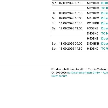
Mo.
07.09.2026 15:30
M12BKC
DHC 
M12BKC
TC K
Di.
08.09.2026 15:30
M12BKC
Düss
Mi.
09.09.2026 16:00
M15BKC
Düss
Fr.
11.09.2026 15:30
W18BKB
Düss
Sa.
12.09.2026 13:00
H30BKB
Düss
D40BKC
TC H
H50BKB
Düss
So.
13.09.2026 09:00
D50 BKB
Düss
So.
13.09.2026 14:30
H40BKD
TC 
Für den Inhalt verantwortlich: Tennis-Verband 
© 1999-2026
nu Datenautomaten GmbH - Autom
Datenschutz