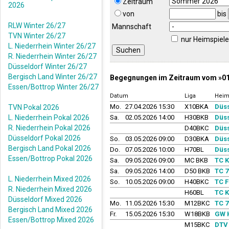
Zeitraum
2026
von
bis
RLW Winter 26/27
Mannschaft
TVN Winter 26/27
nur Heimspiel
L. Niederrhein Winter 26/27
R. Niederrhein Winter 26/27
Düsseldorf Winter 26/27
Bergisch Land Winter 26/27
Begegnungen im Zeitraum vom »01.
Essen/Bottrop Winter 26/27
Datum
Liga
Heim
Mo.
27.04.2026 15:30
X10BKA
Düss
TVN Pokal 2026
L. Niederrhein Pokal 2026
Sa.
02.05.2026 14:00
H30BKB
Düss
R. Niederrhein Pokal 2026
D40BKC
Düss
Düsseldorf Pokal 2026
So.
03.05.2026 09:00
D30BKA
Düss
Bergisch Land Pokal 2026
Do.
07.05.2026 10:00
H70BL
Düss
Essen/Bottrop Pokal 2026
Sa.
09.05.2026 09:00
MC BKB
TC K
Sa.
09.05.2026 14:00
D50 BKB
TC 7
L. Niederrhein Mixed 2026
So.
10.05.2026 09:00
H40BKC
TC F
R. Niederrhein Mixed 2026
H60BL
TC K
Düsseldorf Mixed 2026
Mo.
11.05.2026 15:30
M12BKC
TC 7
Bergisch Land Mixed 2026
Fr.
15.05.2026 15:30
W18BKB
GW 
Essen/Bottrop Mixed 2026
M15BKC
DTV 