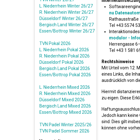
Internetumsetzun
L. Niederrhein Winter 26/27
Softwareengin
R. Niederrhein Winter 26/27
nu Datenauto
Düsseldorf Winter 26/27
Rathausstraße 
Bergisch Land Winter 26/27
Tel +43 5574 5
Essen/Bottrop Winter 26/27
Interaktionsdes
modulor - Info
TVN Pokal 2026
Herrengasse 6–
L. Niederrhein Pokal 2026
Tel +43 1 581 69
R. Niederrhein Pokal 2026
Rechtshinweise
Düsseldorf Pokal 2026
Mit Urteil vom 12. 
Bergisch Land Pokal 2026
eines Links, die In
Essen/Bottrop Pokal 2026
ausdrücklich von di
L. Niederrhein Mixed 2026
Hiermit distanziere
R. Niederrhein Mixed 2026
zu eigen. Diese Erkl
Düsseldorf Mixed 2026
Bergisch Land Mixed 2026
Haftungsausschluss:
Essen/Bottrop Mixed 2026
Jedoch kann keine G
sind. Dies gilt ins
TVN Padel Winter 2025/26
können ohne vorher
TVN Padel Sommer 2026