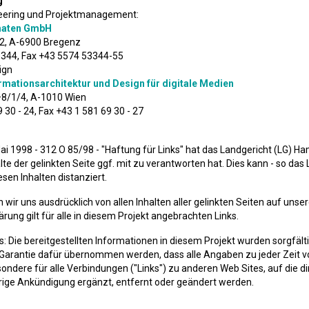
g
eering und Projektmanagement:
maten GmbH
2, A-6900 Bregenz
3344, Fax +43 5574 53344-55
ign
rmationsarchitektur und Design für digitale Medien
8/1/4, A-1010 Wien
 30 - 24, Fax +43 1 581 69 30 - 27
Mai 1998 - 312 O 85/98 - "Haftung für Links" hat das Landgericht (LG)
halte der gelinkten Seite ggf. mit zu verantworten hat. Dies kann - so da
esen Inhalten distanziert.
n wir uns ausdrücklich von allen Inhalten aller gelinkten Seiten auf un
ärung gilt für alle in diesem Projekt angebrachten Links.
 Die bereitgestellten Informationen in diesem Projekt wurden sorgfält
arantie dafür übernommen werden, dass alle Angaben zu jeder Zeit vollst
besondere für alle Verbindungen ("Links") zu anderen Web Sites, auf die d
ige Ankündigung ergänzt, entfernt oder geändert werden.